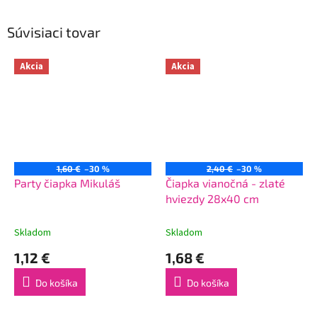
Súvisiaci tovar
Akcia
Akcia
1,60 €
–30 %
2,40 €
–30 %
Party čiapka Mikuláš
Čiapka vianočná - zlaté
hviezdy 28x40 cm
Skladom
Skladom
1,12 €
1,68 €
Do košíka
Do košíka