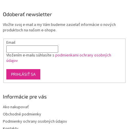
á
p
ä
Odoberať newsletter
t
Vložte svoj e-mail a my Vám budeme zasielať informácie o nových
i
produktoch na našom e-shope.
e
Email
Vložením e-mailu súhlasíte s
podmienkami ochrany osobných
údajov
PRIHLÁSIŤ SA
Informácie pre vás
Ako nakupovať
Obchodné podmienky
Podmienky ochrany osobných údajov
Kontakty