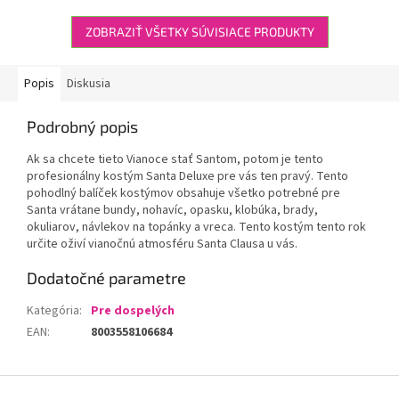
ZOBRAZIŤ VŠETKY SÚVISIACE PRODUKTY
Popis
Diskusia
Podrobný popis
Ak sa chcete tieto Vianoce stať Santom, potom je tento
profesionálny kostým Santa Deluxe pre vás ten pravý. Tento
pohodlný balíček kostýmov obsahuje všetko potrebné pre
Santa vrátane bundy, nohavíc, opasku, klobúka, brady,
okuliarov, návlekov na topánky a vreca. Tento kostým tento rok
určite oživí vianočnú atmosféru Santa Clausa u vás.
Dodatočné parametre
Kategória
:
Pre dospelých
EAN
:
8003558106684
Z