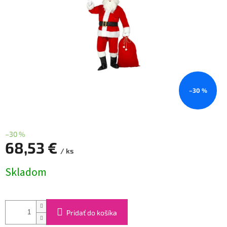
–30 %
–30 %
68,53 €
/ ks
Jednotková
Skladom
cena:
Pridať do košíka