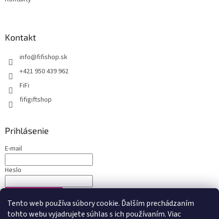
Kontakt
info
@
fifishop.sk
+421 950 439 962
FiFi
fifigiftshop
Prihlásenie
E-mail
Heslo
PRIHLÁSIŤ SA
Tento web používa súbory cookie. Ďalším prechádzaním
Nová registrácia
Zabudnuté heslo
tohto webu vyjadrujete súhlas s ich používaním. Viac