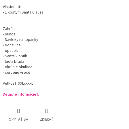
Vlastnosti:
- 1 kostým Santa Clausa
Zahŕňa:
- Bunda
- Návleky na topánky
- Nohavice
- opasok
- Santa klobúk
- biela brada
- okrúhle okuliare
- červené vrece
Veľkosť: XXL/XXXL
Detailné informácie
OPÝTAŤ SA
ZDIEĽAŤ