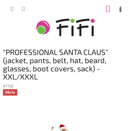
Prejsť
NÁKUP
na
obsah
KOŠÍK
"PROFESSIONAL SANTA CLAUS"
(jacket, pants, belt, hat, beard,
glasses, boot covers, sack) -
XXL/XXXL
47720
Akcia